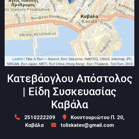
Leaflet
| Tiles © Esri — Source: Esri, DeLorme, NAVTEQ, USGS, Intermap, iPC,
NRCAN, Esri Japan, METI, Esri China (Hong Kong), Esri (Thailand), TomTom, 2012
Κατεβάογλου Απόστολος
| Είδη Συσκευασίας
Καβάλα
2510222209
Κουντουριώτου Π. 20,
Καβάλα
toliskatev@gmail.com